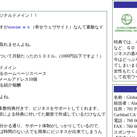
ジナルドメイン！！
すが
siawase.ｗｓ
（幸せウェヴサイト）なんて素敵なド
特典では、
取れませんよね。
など、ＧＤ
ジネスの基
いて月額たったの１０ドル。(1000円以下ですよ！）
今はどっぷ
てしまいま
メイン
女性もたく
ームページスペース
して
在宅ワ
ルアドレス10個
紹介報酬
よね。
名称：Global D
統括者：Alan E
る多数特典付きで、ビジネスをサポートしてくれます。
住所：701 Pal
楽部による特典に付いてた雛形で作成しているだけなんで
Carlsbad CA
電話：760 60
分かる通り、サポート体制がしっかりしているので、
FAX：760 60
ば時間のない人でも簡単にビジネスが出来てしまうん
スポンサー：ro