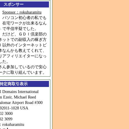
スポンサー
Sponsor：rokuharamitu
パソコン初心者の私でも
在宅ワークが出来るなん
で半信半疑でした。
だけど、ＧＤＩ倶楽部の
ネットでの副収入の稼ぎ方
Ｉ以外のインターネットビ
本なんかも教えてくれて、
りアフィリエイターになっ
した。
さん参加しているので安心
ークに取り組んでいます
。
特定商取引表示
omains International
zeir, Michael Reed
omar Airport Road #300
 92011-1028 USA
2 3000
2 3099
kuharamitu