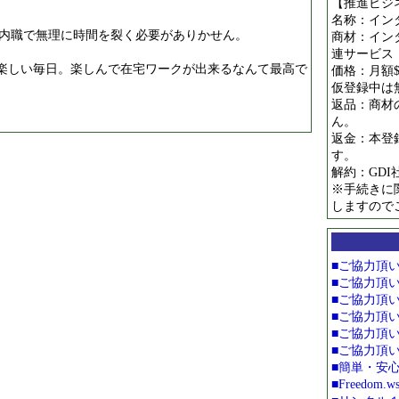
【推進ビジ
名称：イン
内職で無理に時間を裂く必要がありかせん。
商材：イン
連サービス
て楽しい毎日。楽しんで在宅ワークが出来るなんて最高で
価格：月額$
仮登録中は
返品：商材
ん。
返金：本登
す。
解約：GD
※手続きに
しますので
■ご協力頂
■ご協力頂
■ご協力頂
■ご協力頂
■ご協力頂
■ご協力頂
■簡単・安
■Freedom