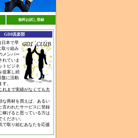
無料お試し登録
GDI倶楽部
は日本で早
に取り組み
のメンバー
されていま
ットビジネ
を提案し続
基盤に活動
ます。
これまで実績がなくても大
額な商材を買えば、あるい
と言われたサービスに登録
に稼げると思っている方は
でください。
気で取り組むあなたを応援