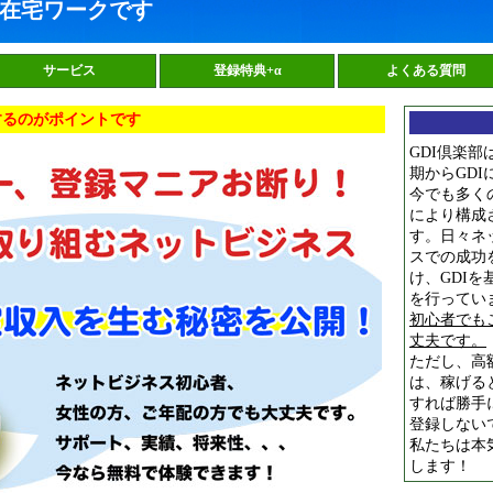
在宅ワークです
サービス
登録特典+α
よくある質問
するのがポイントです
GDI倶楽部
期からGDI
今でも多く
により構成
す。日々ネ
スでの成功
け、GDIを
を行ってい
初心者でも
丈夫です。
ただし、高
は、稼げる
すれば勝手
登録しない
私たちは本
します！