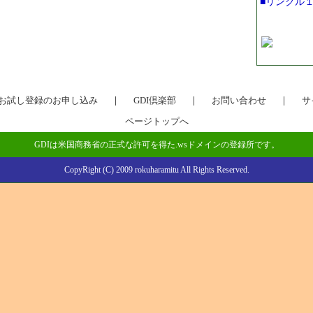
■リンクル
料お試し登録のお申し込み
|
GDI倶楽部
|
お問い合わせ
|
サ
ページトップへ
GDIは米国商務省の正式な許可を得た.wsドメインの登録所です。
CopyRight (C) 2009 rokuharamitu All Rights Reserved.