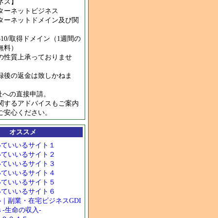
ネス】
ターネットビジネス
ターネットドメイン及び関
10/取得ドメイン（1週間の
無料）
の性質上承っておりませ
録後の返金は致しかねま
I社への直接申請。
関するアドバイスもご案内
ご安心ください。
オススメ
いていいるサイト１
いていいるサイト２
いていいるサイト３
いていいるサイト４
いていいるサイト５
いていいるサイト６
心｜副業・在宅ビジネスGDI
.ws -生命の収入-